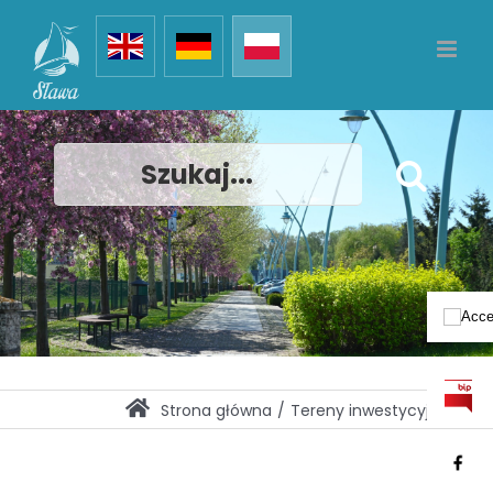
Przejdź
Sława
do
zawartości
Szukaj
Strona główna
Tereny inwestycyjne