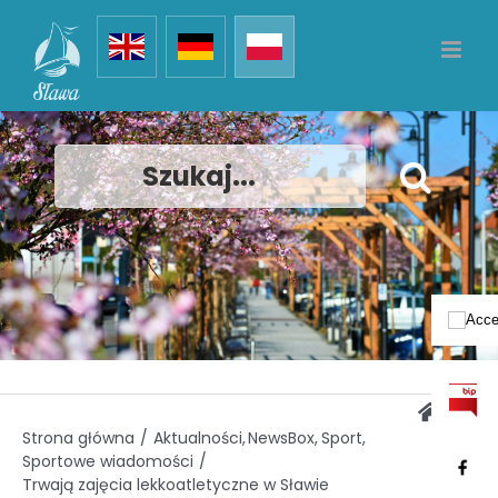
Przejdź
Sława
do
zawartości
Szukaj
Strona główna
Aktualności
NewsBox
Sport
Sportowe wiadomości
Trwają zajęcia lekkoatletyczne w Sławie