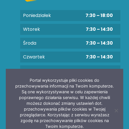
Poniedziałek
7:30 – 18:00
Wtorek
7:30 – 14:30
Środa
7:30 – 14:30
Czwartek
7:30 – 14:30
Piątek
7:30 – 14:30
Portal wykorzystuje pliki cookies do
przechowywania informacji na Twoim komputerze.
Są one wykorzystywane w celu zapewnienia
poprawnego działania serwisu. W każdej chwili
możesz dokonać zmiany ustawień dot.
przechowywania plików cookies w Twojej
Zamkni
przeglądarce. Korzystając z serwisu wyrażasz
informa
zgodę na przechowywanie plików cookies na
o
Copyright 2025 Gmina Sława
ciastec
Twoim komputerze.